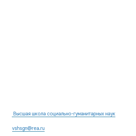
Повышение уровня общей культуры, развитие
творческих и организаторских способностей
за счет изучения предметов, касающихся
культурного наследия и опыта предшествующих
поколений.
Кем сможет ​раб​отать выпускник​
Письменный переводчик
Устный переводчик
Преподаватель
Исследователь
Специалист в области туризма
Редактор
🎓
Высшая школа социально-гуманитарных наук
📞 +7 (495) 800-12-00 доб. 19−03, 22−87
📧
vshsgn@rea.ru