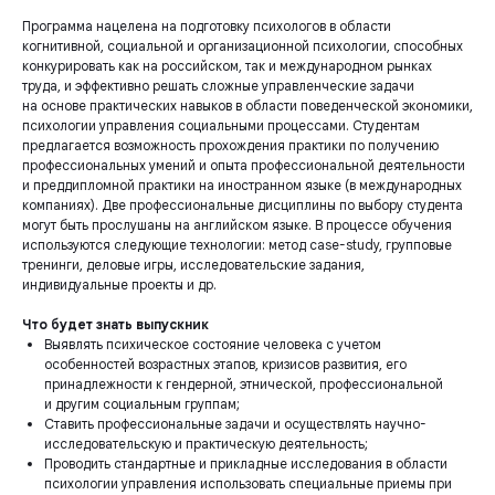
Пр​​ограмма нацелена на подготовку психологов в области
когнитивной, социальной и организационной психологии, способных​​
конкурировать как на российском, так и международном рынках
труда, и эффективно решать сложные управленческие задачи
на основе практических навыков в области поведенческой экономики,
психологии управления социальными процессами. Студентам
предлагается возможность прохождения практики по получению
профессиональных умений и опыта профессиональной деятельности
и преддипломной практики на иностранном языке (в международных
компаниях). Две профессиональные дисциплины по выбору студента
могут быть прослушаны на английском языке​. В процессе обучения
используются следующие технологии: метод case-study, групповые
тренинги, деловые игры, исследовательские задания,
индивидуальные проекты и др.
Что будет знать ​​выпускник​​​
Выявлять психическое состояние человека с учетом
особенностей возрастных этапов, кризисов развития, его
принадлежности к гендерной, этнической, профессиональной
и другим социальным группам;
С​тавить профессиональные задачи и осуществлять научно-
исследовательскую и практическую деятельность;
П​роводить стандартные и прикладные исследования в области
психологии управления использовать специальные приемы при